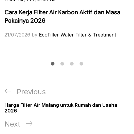
Cara Kerja Filter Air Karbon Aktif dan Masa
Pakainya 2026
21/07/2026
by
EcoFilter Water Filter & Treatment
Post
Previous
Previous
navigation
Post
Harga Filter Air Malang untuk Rumah dan Usaha
2026
Next
Next