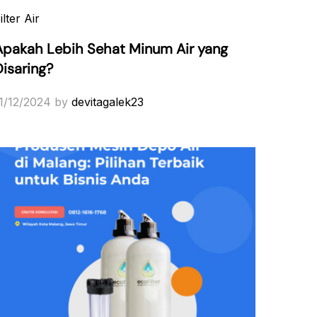
ilter Air
Apakah Lebih Sehat Minum Air yang
Disaring?
1/12/2024
by
devitagalek23