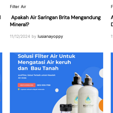
Filter Air
F
l
Apakah Air Saringan Brita Mengandung
Mineral?
11/12/2024
by
lusianayoppy
1