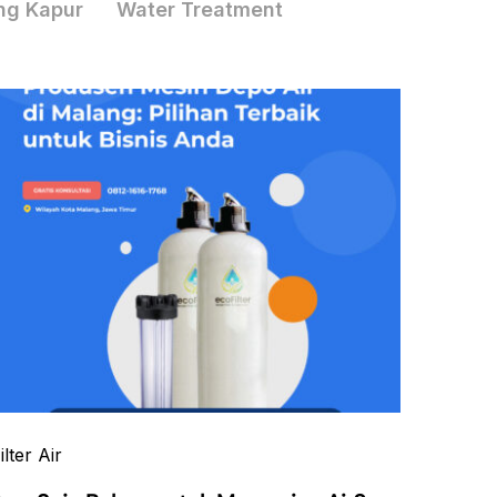
ng Kapur
Water Treatment
ilter Air