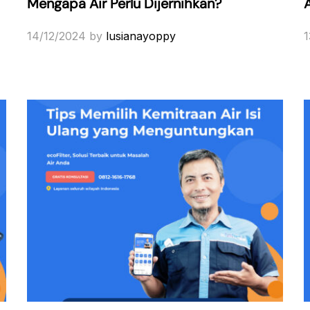
Mengapa Air Perlu Dijernihkan?
14/12/2024
by
lusianayoppy
1