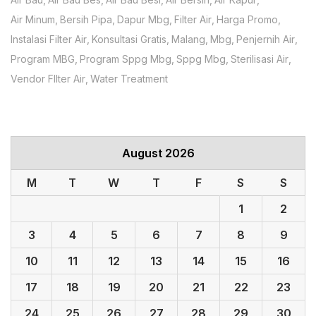
Air Minum
Bersih Pipa
Dapur Mbg
Filter Air
Harga Promo
Instalasi Filter Air
Konsultasi Gratis
Malang
Mbg
Penjernih Air
Program MBG
Program Sppg Mbg
Sppg Mbg
Sterilisasi Air
Vendor FIlter Air
Water Treatment
August 2026
M
T
W
T
F
S
S
1
2
3
4
5
6
7
8
9
10
11
12
13
14
15
16
17
18
19
20
21
22
23
24
25
26
27
28
29
30