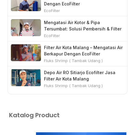
Dengan EcoFilter
s
EcoFilter
c
r
Mengatasi Air Kotor & Pipa
Tersumbat: Solusi Pembersih & Filter
e
Air
EcoFilter
e
n
Filter Air Kota Malang – Mengatasi Air
Berkapur Dengan EcoFilter
Fluks Shrimp ( Tambak Udang )
Depo Air RO Sitiarjo Ecofilter Jasa
Filter Air Kota Malang
Fluks Shrimp ( Tambak Udang )
Katalog Product