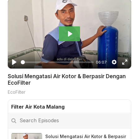
P
l
a
06:07
y
P
S
E
Solusi Mengatasi Air Kotor & Berpasir Dengan
l
e
n
EcoFilter
a
t
t
EcoFilter
y
t
e
i
r
Filter Air Kota Malang
n
f
Search
g
u
Episodes
s
l
l
Solusi Mengatasi Air Kotor & Berpasir