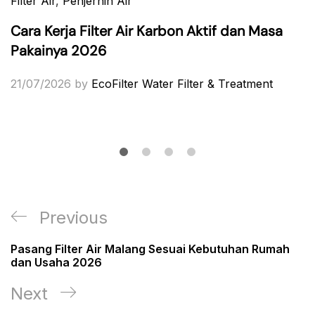
Filter Air
,
Penjernih Air
Cara Kerja Filter Air Karbon Aktif dan Masa
Pakainya 2026
21/07/2026
by
EcoFilter Water Filter & Treatment
Post
Previous
Previous
navigation
Post
Pasang Filter Air Malang Sesuai Kebutuhan Rumah
dan Usaha 2026
Next
Next