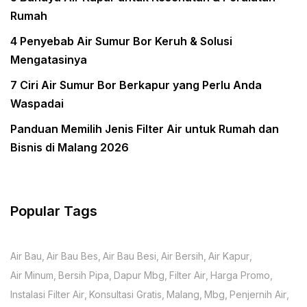
Rumah
4 Penyebab Air Sumur Bor Keruh & Solusi
Mengatasinya
7 Ciri Air Sumur Bor Berkapur yang Perlu Anda
Waspadai
Panduan Memilih Jenis Filter Air untuk Rumah dan
Bisnis di Malang 2026
Popular Tags
Air Bau
Air Bau Bes
Air Bau Besi
Air Bersih
Air Kapur
Air Minum
Bersih Pipa
Dapur Mbg
Filter Air
Harga Promo
Instalasi Filter Air
Konsultasi Gratis
Malang
Mbg
Penjernih Air