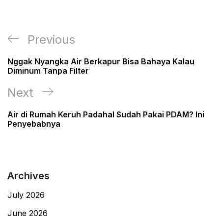
Post
Previous
Previous
navigation
Post
Nggak Nyangka Air Berkapur Bisa Bahaya Kalau
Diminum Tanpa Filter
Next
Next
Post
Air di Rumah Keruh Padahal Sudah Pakai PDAM? Ini
Penyebabnya
Archives
July 2026
June 2026