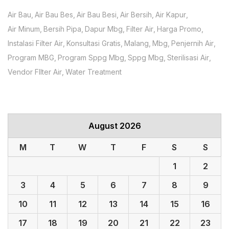
Air Bau
Air Bau Bes
Air Bau Besi
Air Bersih
Air Kapur
Air Minum
Bersih Pipa
Dapur Mbg
Filter Air
Harga Promo
Instalasi Filter Air
Konsultasi Gratis
Malang
Mbg
Penjernih Air
Program MBG
Program Sppg Mbg
Sppg Mbg
Sterilisasi Air
Vendor FIlter Air
Water Treatment
August 2026
M
T
W
T
F
S
S
1
2
3
4
5
6
7
8
9
10
11
12
13
14
15
16
17
18
19
20
21
22
23