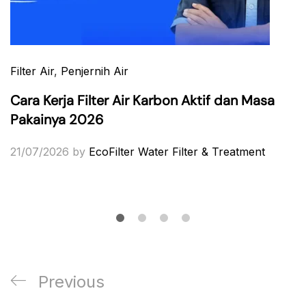
Filter Air
,
Penjernih Air
Cara Kerja Filter Air Karbon Aktif dan Masa
Pakainya 2026
21/07/2026
by
EcoFilter Water Filter & Treatment
Post
Previous
Previous
navigation