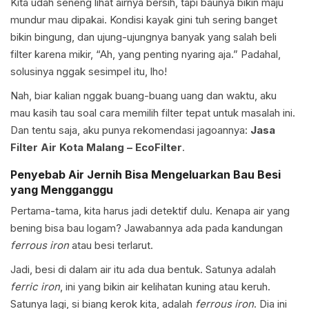
Kita udah seneng lihat airnya bersih, tapi baunya bikin maju
mundur mau dipakai. Kondisi kayak gini tuh sering banget
bikin bingung, dan ujung-ujungnya banyak yang salah beli
filter karena mikir, “Ah, yang penting nyaring aja.” Padahal,
solusinya nggak sesimpel itu, lho!
Nah, biar kalian nggak buang-buang uang dan waktu, aku
mau kasih tau soal cara memilih filter tepat untuk masalah ini.
Dan tentu saja, aku punya rekomendasi jagoannya:
Jasa
Filter Air Kota Malang – EcoFilter
.
Penyebab Air Jernih Bisa Mengeluarkan Bau Besi
yang Mengganggu
Pertama-tama, kita harus jadi detektif dulu. Kenapa air yang
bening bisa bau logam? Jawabannya ada pada kandungan
ferrous iron
atau besi terlarut.
Jadi, besi di dalam air itu ada dua bentuk. Satunya adalah
ferric iron
, ini yang bikin air kelihatan kuning atau keruh.
Satunya lagi, si biang kerok kita, adalah
ferrous iron
. Dia ini