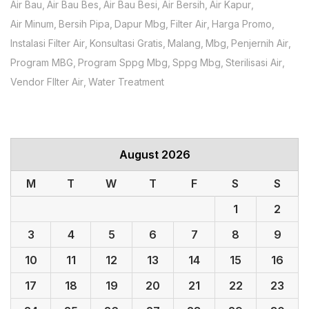
Air Bau
Air Bau Bes
Air Bau Besi
Air Bersih
Air Kapur
Air Minum
Bersih Pipa
Dapur Mbg
Filter Air
Harga Promo
Instalasi Filter Air
Konsultasi Gratis
Malang
Mbg
Penjernih Air
Program MBG
Program Sppg Mbg
Sppg Mbg
Sterilisasi Air
Vendor FIlter Air
Water Treatment
August 2026
M
T
W
T
F
S
S
1
2
3
4
5
6
7
8
9
10
11
12
13
14
15
16
17
18
19
20
21
22
23