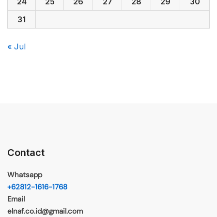
24
25
26
27
28
29
30
31
« Jul
Contact
Whatsapp
+62812-1616-1768
Email
elnaf.co.id@gmail.com