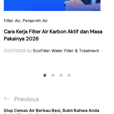
Filter Air
,
Penjernih Air
Cara Kerja Filter Air Karbon Aktif dan Masa
Pakainya 2026
21/07/2026
by
EcoFilter Water Filter & Treatment
Post
Previous
Previous
navigation
Post
Stop Cemas Air Berbau Besi, Bukti Bahwa Anda