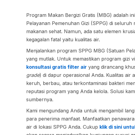
Program Makan Bergizi Gratis (MBG) adalah inis
Pelayanan Pemenuhan Gizi (SPPG) di seluruh n
makanan sehat. Namun, ada satu elemen krusial 
kegagalan fatal yaitu kualitas air.
Menjalankan program SPPG MBG (Satuan Pelay
yang mutlak. Untuk memastikan program gizi vi
konsultasi gratis filter air
yang dirancang khu
grade
) di dapur operasional Anda. Kualitas air 
keruh, berbau, atau terkontaminasi bakteri 
reputasi program yang Anda kelola. Solusi kami
sumbernya.
Kami mengundang Anda untuk mengambil langkah
para penerima manfaat. Manfaatkan penawaran k
air di lokasi SPPG Anda. Cukup
klik di sini u
akan segera menjadwalkan kunjungan survei gr