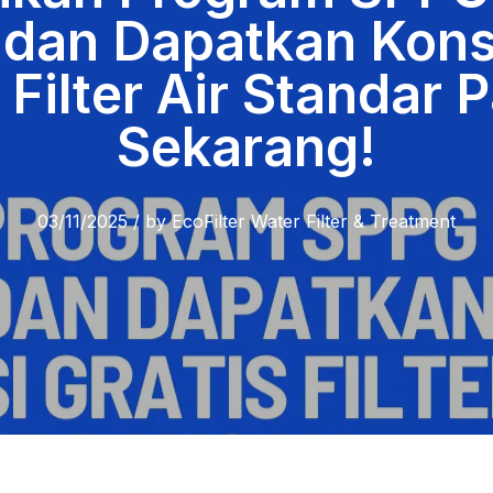
dan Dapatkan Kons
 Filter Air Standar
Sekarang!
03/11/2025
/
by
EcoFilter Water Filter & Treatment