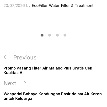
20/07/2026
by
EcoFilter Water Filter & Treatment
Post
Previous
Previous
navigation
Post
Promo Pasang Filter Air Malang Plus Gratis Cek
Kualitas Air
Next
Next
Post
Waspadai Bahaya Kandungan Pasir dalam Air Keran
untuk Keluarga