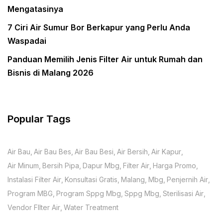
Mengatasinya
7 Ciri Air Sumur Bor Berkapur yang Perlu Anda
Waspadai
Panduan Memilih Jenis Filter Air untuk Rumah dan
Bisnis di Malang 2026
Popular Tags
Air Bau
Air Bau Bes
Air Bau Besi
Air Bersih
Air Kapur
Air Minum
Bersih Pipa
Dapur Mbg
Filter Air
Harga Promo
Instalasi Filter Air
Konsultasi Gratis
Malang
Mbg
Penjernih Air
Program MBG
Program Sppg Mbg
Sppg Mbg
Sterilisasi Air
Vendor FIlter Air
Water Treatment