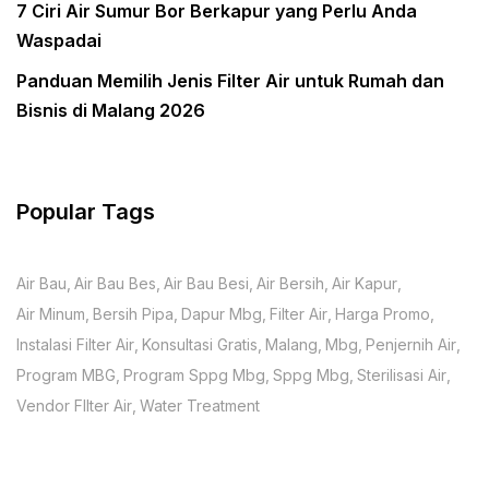
7 Ciri Air Sumur Bor Berkapur yang Perlu Anda
Waspadai
Panduan Memilih Jenis Filter Air untuk Rumah dan
Bisnis di Malang 2026
Popular Tags
Air Bau
Air Bau Bes
Air Bau Besi
Air Bersih
Air Kapur
Air Minum
Bersih Pipa
Dapur Mbg
Filter Air
Harga Promo
Instalasi Filter Air
Konsultasi Gratis
Malang
Mbg
Penjernih Air
Program MBG
Program Sppg Mbg
Sppg Mbg
Sterilisasi Air
Vendor FIlter Air
Water Treatment