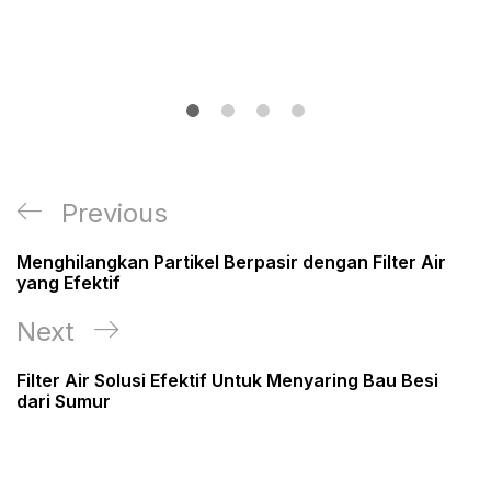
Post
Previous
Previous
navigation
Post
Menghilangkan Partikel Berpasir dengan Filter Air
yang Efektif
Next
Next
Post
Filter Air Solusi Efektif Untuk Menyaring Bau Besi
dari Sumur