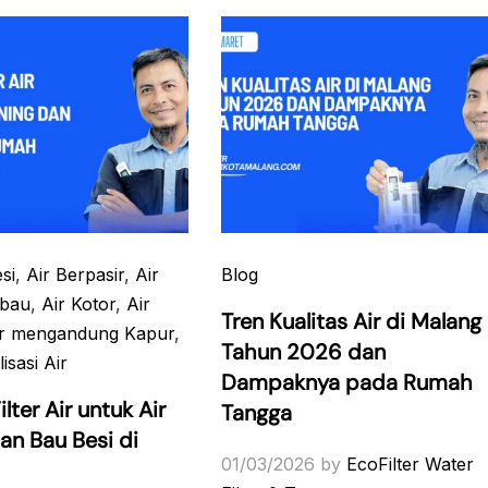
si
,
Air Berpasir
,
Air
Blog
rbau
,
Air Kotor
,
Air
Tren Kualitas Air di Malang
ir mengandung Kapur
,
Tahun 2026 dan
lisasi Air
Dampaknya pada Rumah
ilter Air untuk Air
Tangga
an Bau Besi di
01/03/2026
by
EcoFilter Water