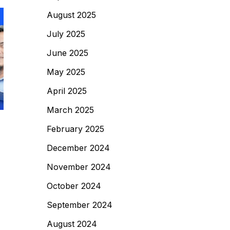
August 2025
July 2025
June 2025
May 2025
April 2025
March 2025
February 2025
Blog
December 2024
Hubungi Vendor Penjernih
Air Malang untuk Survei
November 2024
Lokasi
October 2024
19/02/2026
by
EcoFilter Water
September 2024
Filter & Treatment
August 2024