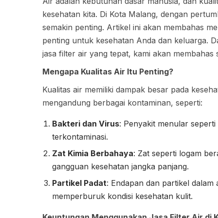
Air adalah kebutuhan dasar manusia, dan kuali
kesehatan kita. Di Kota Malang, dengan pertumb
semakin penting. Artikel ini akan membahas
penting untuk kesehatan Anda dan keluarga. Da
jasa filter air yang tepat, kami akan membahas
Mengapa Kualitas Air Itu Penting?
Kualitas air memiliki dampak besar pada keseha
mengandung berbagai kontaminan, seperti:
Bakteri dan Virus
: Penyakit menular seperti
terkontaminasi.
Zat Kimia Berbahaya
: Zat seperti logam be
gangguan kesehatan jangka panjang.
Partikel Padat
: Endapan dan partikel dala
memperburuk kondisi kesehatan kulit.
Keuntungan Menggunakan Jasa Filter Air di 