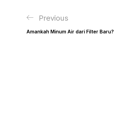
Post
Previous
Previous
navigation
Post
Amankah Minum Air dari Filter Baru?