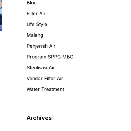
Blog
Filter Air
Life Style
Malang
Air Kuning
,
Filter Air
Penjernih Air
Filter Air Kuning Malang
Program SPPG MBG
Jernihkan Air Sumur Mulai
Sterilisasi Air
Rp 3,2 Juta!
Vendor Filter Air
30/06/2026
by
EcoFilter Water
Water Treatment
Filter & Treatment
Archives