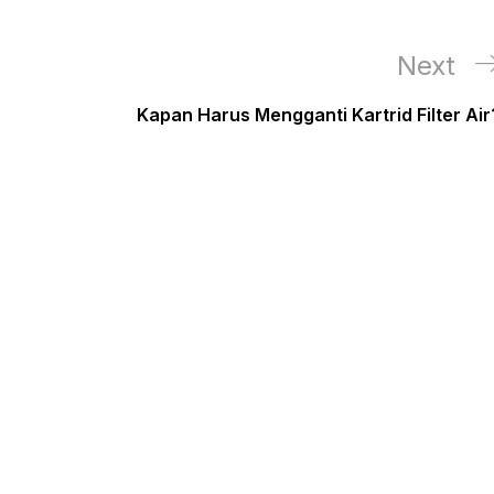
Next
Next
Post
Kapan Harus Mengganti Kartrid Filter Air