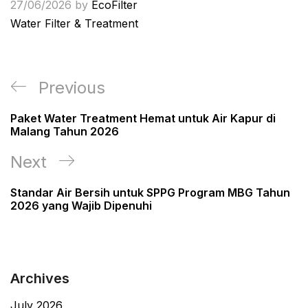
27/06/2026
by
EcoFilter
Water Filter & Treatment
Post
Previous
Previous
navigation
Post
Paket Water Treatment Hemat untuk Air Kapur di
Malang Tahun 2026
Next
Next
Post
Standar Air Bersih untuk SPPG Program MBG Tahun
2026 yang Wajib Dipenuhi
Archives
July 2026