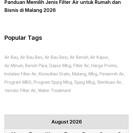
Panduan Memilih Jenis Filter Air untuk Rumah dan
Bisnis di Malang 2026
Popular Tags
Air Bau
Air Bau Bes
Air Bau Besi
Air Bersih
Air Kapur
Air Minum
Bersih Pipa
Dapur Mbg
Filter Air
Harga Promo
Instalasi Filter Air
Konsultasi Gratis
Malang
Mbg
Penjernih Air
Program MBG
Program Sppg Mbg
Sppg Mbg
Sterilisasi Air
Vendor FIlter Air
Water Treatment
August 2026