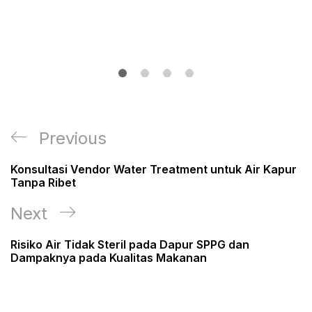
Post
Previous
Previous
navigation
Post
Konsultasi Vendor Water Treatment untuk Air Kapur
Tanpa Ribet
Next
Next
Post
Risiko Air Tidak Steril pada Dapur SPPG dan
Dampaknya pada Kualitas Makanan