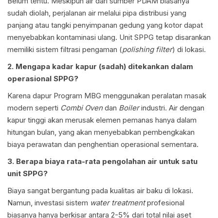
Belum tentu. Meskipun air dari sumber PDAM biasanya
sudah diolah, perjalanan air melalui pipa distribusi yang
panjang atau tangki penyimpanan gedung yang kotor dapat
menyebabkan kontaminasi ulang. Unit SPPG tetap disarankan
memiliki sistem filtrasi pengaman (
polishing filter
) di lokasi.
2. Mengapa kadar kapur (sadah) ditekankan dalam
operasional SPPG?
Karena dapur Program MBG menggunakan peralatan masak
modern seperti
Combi Oven
dan
Boiler
industri. Air dengan
kapur tinggi akan merusak elemen pemanas hanya dalam
hitungan bulan, yang akan menyebabkan pembengkakan
biaya perawatan dan penghentian operasional sementara.
3. Berapa biaya rata-rata pengolahan air untuk satu
unit SPPG?
Biaya sangat bergantung pada kualitas air baku di lokasi.
Namun, investasi sistem
water treatment
profesional
biasanya hanya berkisar antara 2-5% dari total nilai aset