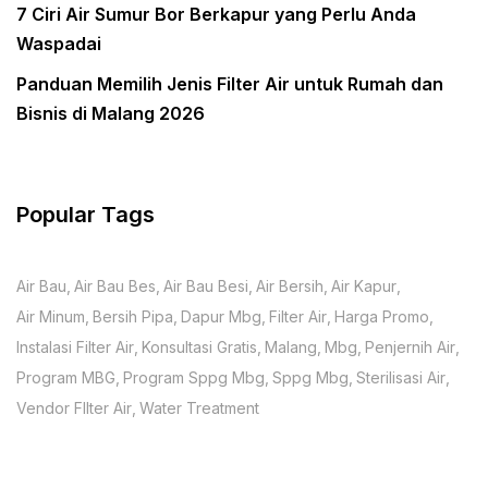
7 Ciri Air Sumur Bor Berkapur yang Perlu Anda
Waspadai
Panduan Memilih Jenis Filter Air untuk Rumah dan
Bisnis di Malang 2026
Popular Tags
Air Bau
Air Bau Bes
Air Bau Besi
Air Bersih
Air Kapur
Air Minum
Bersih Pipa
Dapur Mbg
Filter Air
Harga Promo
Instalasi Filter Air
Konsultasi Gratis
Malang
Mbg
Penjernih Air
Program MBG
Program Sppg Mbg
Sppg Mbg
Sterilisasi Air
Vendor FIlter Air
Water Treatment