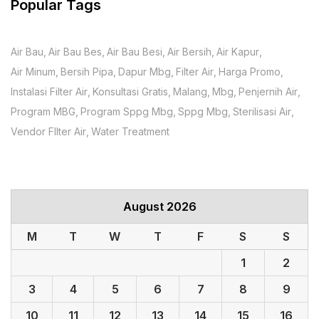
Popular Tags
Air Bau
Air Bau Bes
Air Bau Besi
Air Bersih
Air Kapur
Air Minum
Bersih Pipa
Dapur Mbg
Filter Air
Harga Promo
Instalasi Filter Air
Konsultasi Gratis
Malang
Mbg
Penjernih Air
Program MBG
Program Sppg Mbg
Sppg Mbg
Sterilisasi Air
Vendor FIlter Air
Water Treatment
August 2026
M
T
W
T
F
S
S
1
2
3
4
5
6
7
8
9
10
11
12
13
14
15
16