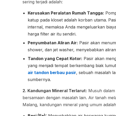
sering terjadi adalah:
Kerusakan Peralatan Rumah Tangga:
Pompa
katup pada kloset adalah korban utama. P
internal, memaksa Anda mengeluarkan biaya 
harga filter air itu sendiri.
Penyumbatan Aliran Air:
Pasir akan menumpu
shower, dan jet washer, menyebabkan aliran
Tandon yang Cepat Kotor:
Pasir akan menge
yang menjadi tempat berkembang biak lumut d
air tandon berbau pasir
, sebuah masalah lan
sumbernya.
2. Kandungan Mineral Terlarut:
Musuh dalam S
bersamaan dengan masalah lain. Air tanah mela
Malang, kandungan mineral yang umum adalah
Besi (Fe):
Menyebabkan air berwarna kuning