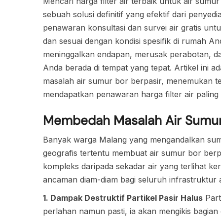
Mencari harga filter air terbaik untuk air sum
sebuah solusi definitif yang efektif dari penyedi
penawaran konsultasi dan survei air gratis unt
dan sesuai dengan kondisi spesifik di rumah A
meninggalkan endapan, merusak perabotan, dan
Anda berada di tempat yang tepat. Artikel in
masalah air sumur bor berpasir, menemukan tekn
mendapatkan penawaran harga filter air paling 
Membedah Masalah Air Sumur 
Banyak warga Malang yang mengandalkan sumu
geografis tertentu membuat air sumur bor berp
kompleks daripada sekadar air yang terlihat ker
ancaman diam-diam bagi seluruh infrastruktur 
1. Dampak Destruktif Partikel Pasir Halus
Parti
perlahan namun pasti, ia akan mengikis bagia