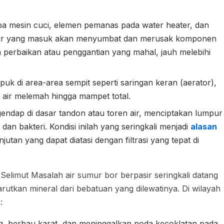
 mesin cuci, elemen pemanas pada water heater, dan
asir yang masuk akan menyumbat dan merusak komponen
perbaikan atau penggantian yang mahal, jauh melebihi
k di area-area sempit seperti saringan keran (aerator),
 air melemah hingga mampet total.
ndap di dasar tandon atau toren air, menciptakan lumpur
an bakteri. Kondisi inilah yang seringkali menjadi
alasan
jutan yang dapat diatasi dengan filtrasi yang tepat di
elimut Masalah air sumur bor berpasir seringkali datang
rutkan mineral dari bebatuan yang dilewatinya. Di wilayah
:
, berbau karat, dan meninggalkan noda kecoklatan pada