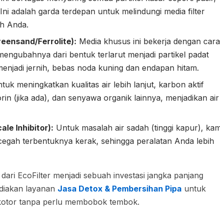
 Ini adalah garda terdepan untuk melindungi media filter
ah Anda.
eensand/Ferrolite):
Media khusus ini bekerja dengan cara
ngubahnya dari bentuk terlarut menjadi partikel padat
 menjadi jernih, bebas noda kuning dan endapan hitam.
uk meningkatkan kualitas air lebih lanjut, karbon aktif
rin (jika ada), dan senyawa organik lainnya, menjadikan air
le Inhibitor):
Untuk masalah air sadah (tinggi kapur), kam
gah terbentuknya kerak, sehingga peralatan Anda lebih
r dari EcoFilter menjadi sebuah investasi jangka panjang
diakan layanan
Jasa Detox & Pembersihan Pipa
untuk
 kotor tanpa perlu membobok tembok.