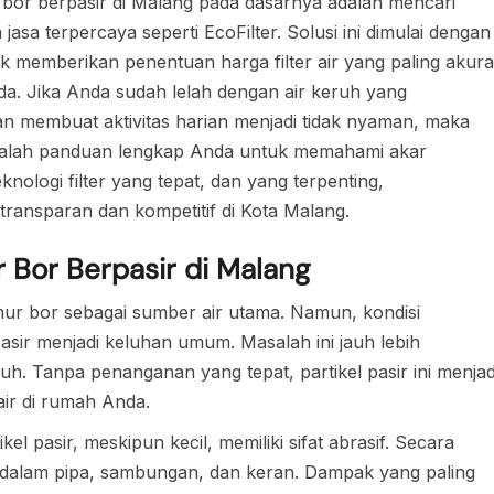
ur bor berpasir di Malang pada dasarnya adalah mencari
a jasa terpercaya seperti EcoFilter. Solusi ini dimulai dengan
uk memberikan penentuan harga filter air yang paling akura
nda. Jika Anda sudah lelah dengan air keruh yang
 membuat aktivitas harian menjadi tidak nyaman, maka
i adalah panduan lengkap Anda untuk memahami akar
ologi filter yang tepat, dan yang terpenting,
transparan dan kompetitif di Kota Malang.
Bor Berpasir di Malang
r bor sebagai sumber air utama. Namun, kondisi
asir menjadi keluhan umum. Masalah ini jauh lebih
uh. Tanpa penanganan yang tepat, partikel pasir ini menjad
air di rumah Anda.
kel pasir, meskipun kecil, memiliki sifat abrasif. Secara
n dalam pipa, sambungan, dan keran. Dampak yang paling