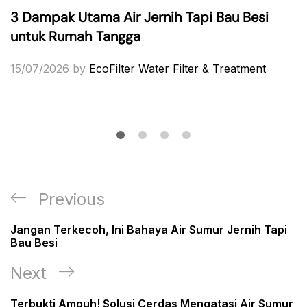
3 Dampak Utama Air Jernih Tapi Bau Besi
untuk Rumah Tangga
15/07/2026
by
EcoFilter Water Filter & Treatment
Post
Previous
Previous
navigation
Post
Jangan Terkecoh, Ini Bahaya Air Sumur Jernih Tapi
Bau Besi
Next
Next
Post
Terbukti Ampuh! Solusi Cerdas Mengatasi Air Sumur