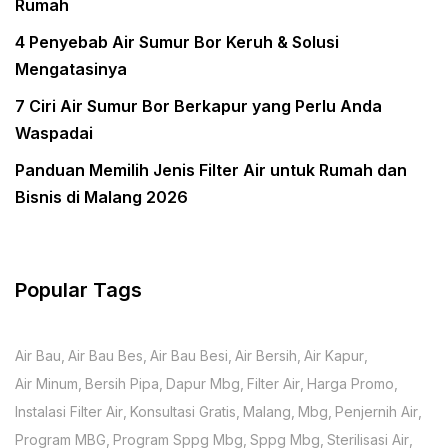
Rumah
4 Penyebab Air Sumur Bor Keruh & Solusi
Mengatasinya
7 Ciri Air Sumur Bor Berkapur yang Perlu Anda
Waspadai
Panduan Memilih Jenis Filter Air untuk Rumah dan
Bisnis di Malang 2026
Popular Tags
Air Bau
Air Bau Bes
Air Bau Besi
Air Bersih
Air Kapur
Air Minum
Bersih Pipa
Dapur Mbg
Filter Air
Harga Promo
Instalasi Filter Air
Konsultasi Gratis
Malang
Mbg
Penjernih Air
Program MBG
Program Sppg Mbg
Sppg Mbg
Sterilisasi Air