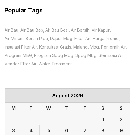
Popular Tags
Air Bau
Air Bau Bes
Air Bau Besi
Air Bersih
Air Kapur
Air Minum
Bersih Pipa
Dapur Mbg
Filter Air
Harga Promo
Instalasi Filter Air
Konsultasi Gratis
Malang
Mbg
Penjernih Air
Program MBG
Program Sppg Mbg
Sppg Mbg
Sterilisasi Air
Vendor FIlter Air
Water Treatment
August 2026
M
T
W
T
F
S
S
1
2
3
4
5
6
7
8
9