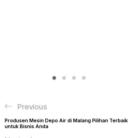
Post
Previous
Previous
navigation
Post
Produsen Mesin Depo Air di Malang Pilihan Terbaik
untuk Bisnis Anda