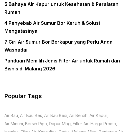
5 Bahaya Air Kapur untuk Kesehatan & Peralatan
Rumah
4 Penyebab Air Sumur Bor Keruh & Solusi
Mengatasinya
7 Ciri Air Sumur Bor Berkapur yang Perlu Anda
Waspadai
Panduan Memilih Jenis Filter Air untuk Rumah dan
Bisnis di Malang 2026
Popular Tags
Air Bau
Air Bau Bes
Air Bau Besi
Air Bersih
Air Kapur
Air Minum
Bersih Pipa
Dapur Mbg
Filter Air
Harga Promo
Instalasi Filter Air
Konsultasi Gratis
Malang
Mbg
Penjernih Air