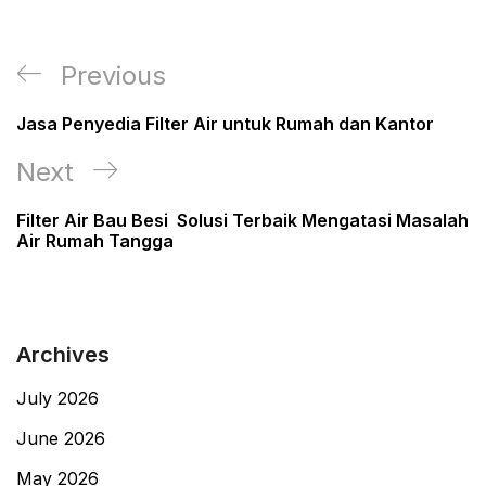
Post
Previous
Previous
navigation
Post
Jasa Penyedia Filter Air untuk Rumah dan Kantor
Next
Next
Post
Filter Air Bau Besi Solusi Terbaik Mengatasi Masalah
Air Rumah Tangga
Archives
July 2026
June 2026
May 2026