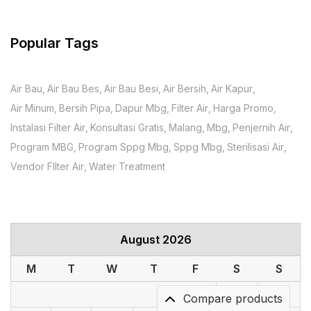
Popular Tags
Air Bau
Air Bau Bes
Air Bau Besi
Air Bersih
Air Kapur
Air Minum
Bersih Pipa
Dapur Mbg
Filter Air
Harga Promo
Instalasi Filter Air
Konsultasi Gratis
Malang
Mbg
Penjernih Air
Program MBG
Program Sppg Mbg
Sppg Mbg
Sterilisasi Air
Vendor FIlter Air
Water Treatment
August 2026
M
T
W
T
F
S
S
1
2
Compare products