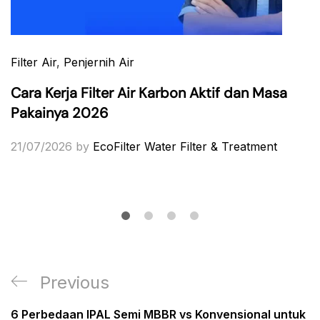
Filter Air
,
Penjernih Air
Cara Kerja Filter Air Karbon Aktif dan Masa
Pakainya 2026
21/07/2026
by
EcoFilter Water Filter & Treatment
Post
Previous
Previous
navigation
Post
6 Perbedaan IPAL Semi MBBR vs Konvensional untuk