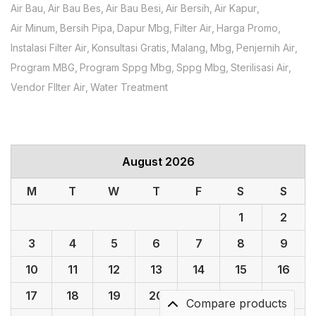
Air Bau
Air Bau Bes
Air Bau Besi
Air Bersih
Air Kapur
Air Minum
Bersih Pipa
Dapur Mbg
Filter Air
Harga Promo
Instalasi Filter Air
Konsultasi Gratis
Malang
Mbg
Penjernih Air
Program MBG
Program Sppg Mbg
Sppg Mbg
Sterilisasi Air
Vendor FIlter Air
Water Treatment
August 2026
M
T
W
T
F
S
S
1
2
3
4
5
6
7
8
9
10
11
12
13
14
15
16
17
18
19
20
21
22
23
Compare products