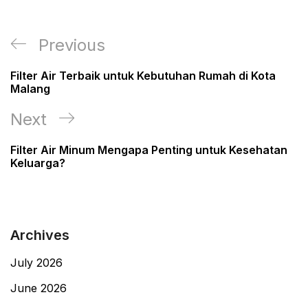
Post
Previous
Previous
navigation
Post
Filter Air Terbaik untuk Kebutuhan Rumah di Kota
Malang
Next
Next
Post
Filter Air Minum Mengapa Penting untuk Kesehatan
Keluarga?
Archives
July 2026
June 2026