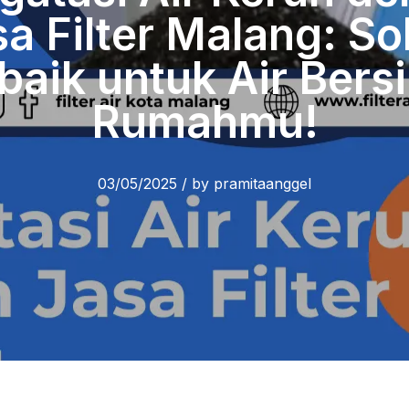
a Filter Malang: So
baik untuk Air Bersi
Rumahmu!
03/05/2025
/
by
pramitaanggel