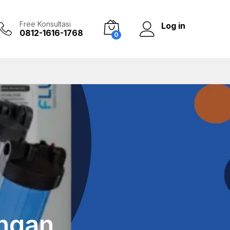
Free Konsultasi
Log in
0812-1616-1768
0
engan