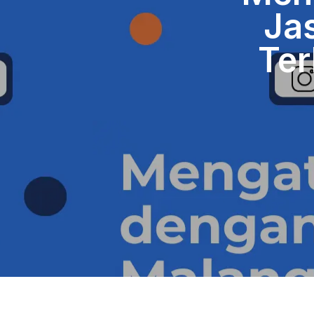
Jas
Ter