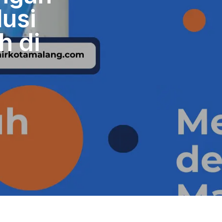
lusi
h di