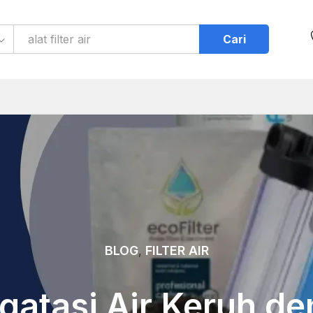
Cari
BLOG
FILTER AIR
,
atasi Air Keruh d