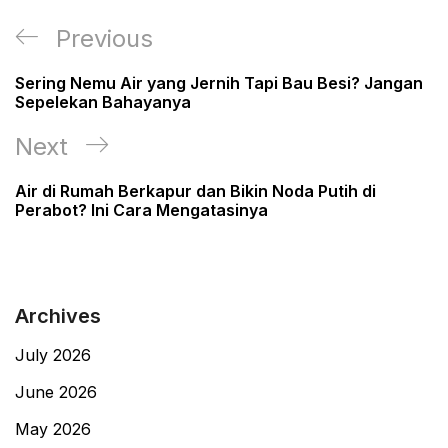
Post
Previous
Previous
navigation
Post
Sering Nemu Air yang Jernih Tapi Bau Besi? Jangan
Sepelekan Bahayanya
Next
Next
Post
Air di Rumah Berkapur dan Bikin Noda Putih di
Perabot? Ini Cara Mengatasinya
Archives
July 2026
June 2026
May 2026