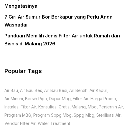
Mengatasinya
7 Ciri Air Sumur Bor Berkapur yang Perlu Anda
Waspadai
Panduan Memilih Jenis Filter Air untuk Rumah dan
Bisnis di Malang 2026
Popular Tags
Air Bau
Air Bau Bes
Air Bau Besi
Air Bersih
Air Kapur
Air Minum
Bersih Pipa
Dapur Mbg
Filter Air
Harga Promo
Instalasi Filter Air
Konsultasi Gratis
Malang
Mbg
Penjernih Air
Program MBG
Program Sppg Mbg
Sppg Mbg
Sterilisasi Air
Vendor FIlter Air
Water Treatment