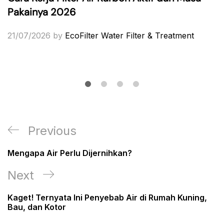
Pakainya 2026
21/07/2026
by
EcoFilter Water Filter & Treatment
Post
Previous
Previous
navigation
Post
Mengapa Air Perlu Dijernihkan?
Next
Next
Post
Kaget! Ternyata Ini Penyebab Air di Rumah Kuning,
Bau, dan Kotor