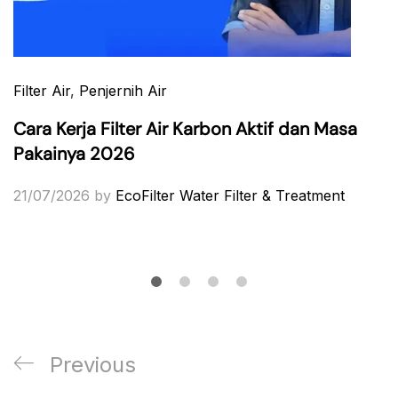
Filter Air
,
Penjernih Air
Cara Kerja Filter Air Karbon Aktif dan Masa
Pakainya 2026
21/07/2026
by
EcoFilter Water Filter & Treatment
Post
Previous
Previous
navigation