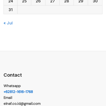
24
25
26
27
28
29
30
31
« Jul
Contact
Whatsapp
+62812-1616-1768
Email
elnaf.co.id@gmail.com