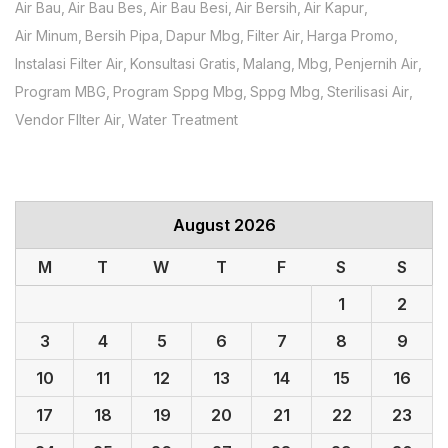
Air Bau
Air Bau Bes
Air Bau Besi
Air Bersih
Air Kapur
Air Minum
Bersih Pipa
Dapur Mbg
Filter Air
Harga Promo
Instalasi Filter Air
Konsultasi Gratis
Malang
Mbg
Penjernih Air
Program MBG
Program Sppg Mbg
Sppg Mbg
Sterilisasi Air
Vendor FIlter Air
Water Treatment
August 2026
M
T
W
T
F
S
S
1
2
3
4
5
6
7
8
9
10
11
12
13
14
15
16
17
18
19
20
21
22
23