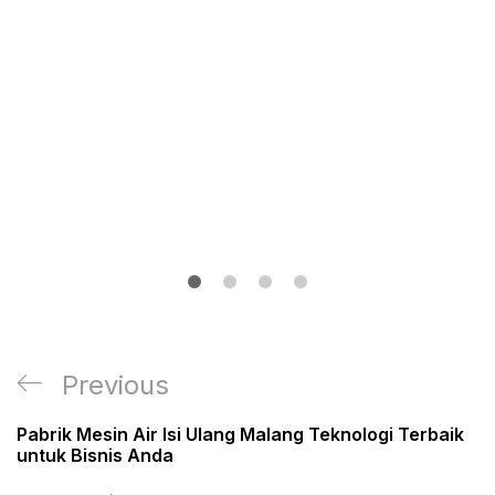
Post
Previous
Previous
navigation
Post
Pabrik Mesin Air Isi Ulang Malang Teknologi Terbaik
untuk Bisnis Anda