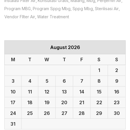
Instalasi Filter Air
Konsultasi Gratis
Malang
Mbg
Penjernih Air
Program MBG
Program Sppg Mbg
Sppg Mbg
Sterilisasi Air
Vendor FIlter Air
Water Treatment
August 2026
M
T
W
T
F
S
S
1
2
3
4
5
6
7
8
9
10
11
12
13
14
15
16
17
18
19
20
21
22
23
24
25
26
27
28
29
30
31