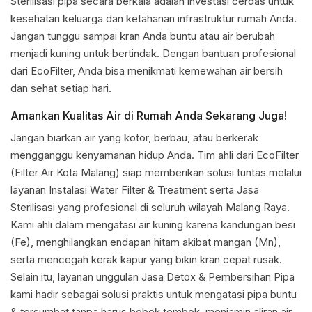
Sterilisasi pipa secara berkala adalah investasi cerdas untuk
kesehatan keluarga dan ketahanan infrastruktur rumah Anda.
Jangan tunggu sampai kran Anda buntu atau air berubah
menjadi kuning untuk bertindak. Dengan bantuan profesional
dari EcoFilter, Anda bisa menikmati kemewahan air bersih
dan sehat setiap hari.
Amankan Kualitas Air di Rumah Anda Sekarang Juga!
Jangan biarkan air yang kotor, berbau, atau berkerak
mengganggu kenyamanan hidup Anda. Tim ahli dari EcoFilter
(Filter Air Kota Malang) siap memberikan solusi tuntas melalui
layanan Instalasi Water Filter & Treatment serta Jasa
Sterilisasi yang profesional di seluruh wilayah Malang Raya.
Kami ahli dalam mengatasi air kuning karena kandungan besi
(Fe), menghilangkan endapan hitam akibat mangan (Mn),
serta mencegah kerak kapur yang bikin kran cepat rusak.
Selain itu, layanan unggulan Jasa Detox & Pembersihan Pipa
kami hadir sebagai solusi praktis untuk mengatasi pipa buntu
& tersumbat tanpa harus bobok tembok, menjamin aliran air