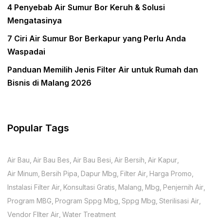
4 Penyebab Air Sumur Bor Keruh & Solusi
Mengatasinya
7 Ciri Air Sumur Bor Berkapur yang Perlu Anda
Waspadai
Panduan Memilih Jenis Filter Air untuk Rumah dan
Bisnis di Malang 2026
Popular Tags
Air Bau
Air Bau Bes
Air Bau Besi
Air Bersih
Air Kapur
Air Minum
Bersih Pipa
Dapur Mbg
Filter Air
Harga Promo
Instalasi Filter Air
Konsultasi Gratis
Malang
Mbg
Penjernih Air
Program MBG
Program Sppg Mbg
Sppg Mbg
Sterilisasi Air
Vendor FIlter Air
Water Treatment