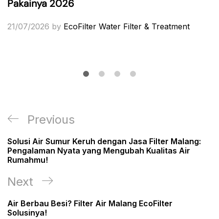
Pakainya 2026
21/07/2026
by
EcoFilter Water Filter & Treatment
Post
Previous
Previous
navigation
Post
Solusi Air Sumur Keruh dengan Jasa Filter Malang:
Pengalaman Nyata yang Mengubah Kualitas Air
Rumahmu!
Next
Next
Post
Air Berbau Besi? Filter Air Malang EcoFilter
Solusinya!