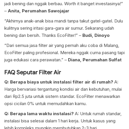
jadi bening dan nggak berbau. Worth it banget investasinya!”
–
Anita, Perumahan Sawojajar
“Akhirnya anak-anak bisa mandi tanpa takut gatel-gatel. Dulu
kulitnya sering iritasi gara-gara air sumur. Sekarang udah
bening dan bersih. Thanks EcoFilter!” –
Budi, Dinoyo
“Dari semua jasa filter air yang pernah aku coba di Malang,
EcoFilter paling profesional. Mereka nggak cuma pasang tapi
juga edukasi cara perawatan.” –
Diana, Perumahan Sulfat
FAQ Seputar Filter Air
Q: Berapa biaya untuk instalasi filter air di rumah?
A:
Harga bervariasi tergantung kondisi air dan kebutuhan, mulai
dari Rp2.5 juta untuk sistem standar. EcoFilter menawarkan
opsi cicilan 0% untuk memudahkan kamu.
Q: Berapa lama waktu instalasi?
A: Untuk rumah standar,
instalasi bisa selesai dalam 1 hari kerja. Untuk kasus yang
lebih kompleks mungkin membutuhkan 2-3 hari.