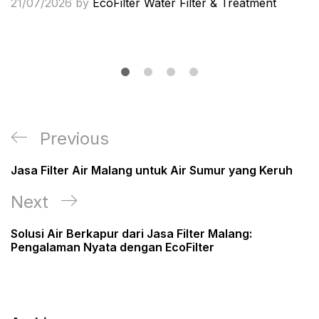
21/07/2026
by
EcoFilter Water Filter & Treatment
Post
Previous
Previous
navigation
Post
Jasa Filter Air Malang untuk Air Sumur yang Keruh
Next
Next
Post
Solusi Air Berkapur dari Jasa Filter Malang:
Pengalaman Nyata dengan EcoFilter