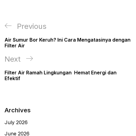
Post
Previous
Previous
navigation
Post
Air Sumur Bor Keruh? Ini Cara Mengatasinya dengan
Filter Air
Next
Next
Post
Filter Air Ramah Lingkungan Hemat Energi dan
Efektif
Archives
July 2026
June 2026