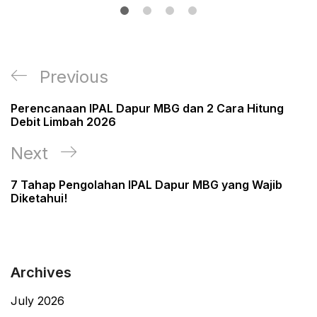
Post
Previous
Previous
navigation
Post
Perencanaan IPAL Dapur MBG dan 2 Cara Hitung
Debit Limbah 2026
Next
Next
Post
7 Tahap Pengolahan IPAL Dapur MBG yang Wajib
Diketahui!
Archives
July 2026