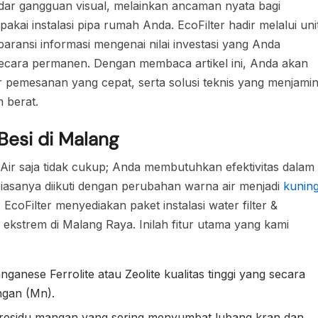
kadar gangguan visual, melainkan ancaman nyata bagi
akai instalasi pipa rumah Anda. EcoFilter hadir melalui uni
aransi informasi mengenai nilai investasi yang Anda
 secara permanen. Dengan membaca artikel ini, Anda akan
ur pemesanan yang cepat, serta solusi teknis yang menjami
 berat.
 Besi di Malang
r Air saja tidak cukup; Anda membutuhkan efektivitas dalam
 biasanya diikuti dengan perubahan warna air menjadi
kunin
coFilter menyediakan paket instalasi water filter &
ekstrem di Malang Raya. Inilah fitur utama yang kami
nese Ferrolite atau Zeolite kualitas tinggi yang secara
ngan (Mn).
residu mangan yang sering menyumbat lubang kran dan