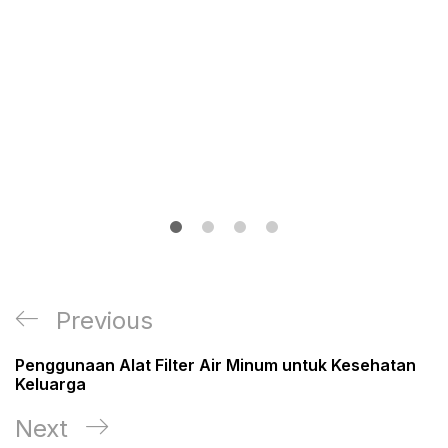
Post
Previous
Previous
navigation
Post
Penggunaan Alat Filter Air Minum untuk Kesehatan
Keluarga
Next
Next