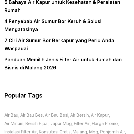
5 Bahaya Air Kapur untuk Kesehatan & Peralatan
Rumah
4 Penyebab Air Sumur Bor Keruh & Solusi
Mengatasinya
7 Ciri Air Sumur Bor Berkapur yang Perlu Anda
Waspadai
Panduan Memilih Jenis Filter Air untuk Rumah dan
Bisnis di Malang 2026
Popular Tags
Air Bau
Air Bau Bes
Air Bau Besi
Air Bersih
Air Kapur
Air Minum
Bersih Pipa
Dapur Mbg
Filter Air
Harga Promo
Instalasi Filter Air
Konsultasi Gratis
Malang
Mbg
Penjernih Air