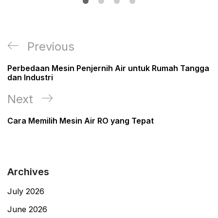
Post
Previous
Previous
navigation
Post
Perbedaan Mesin Penjernih Air untuk Rumah Tangga
dan Industri
Next
Next
Post
Cara Memilih Mesin Air RO yang Tepat
Archives
July 2026
June 2026