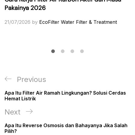
Pakainya 2026
21/07/2026
by
EcoFilter Water Filter & Treatment
Post
Previous
Previous
navigation
Post
Apa Itu Filter Air Ramah Lingkungan? Solusi Cerdas
Hemat Listrik
Next
Next
Post
Apa Itu Reverse Osmosis dan Bahayanya Jika Salah
Pilih?