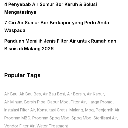
4 Penyebab Air Sumur Bor Keruh & Solusi
Mengatasinya
7 Ciri Air Sumur Bor Berkapur yang Perlu Anda
Waspadai
Panduan Memilih Jenis Filter Air untuk Rumah dan
Bisnis di Malang 2026
Popular Tags
Air Bau
Air Bau Bes
Air Bau Besi
Air Bersih
Air Kapur
Air Minum
Bersih Pipa
Dapur Mbg
Filter Air
Harga Promo
Instalasi Filter Air
Konsultasi Gratis
Malang
Mbg
Penjernih Air
Program MBG
Program Sppg Mbg
Sppg Mbg
Sterilisasi Air
Vendor FIlter Air
Water Treatment