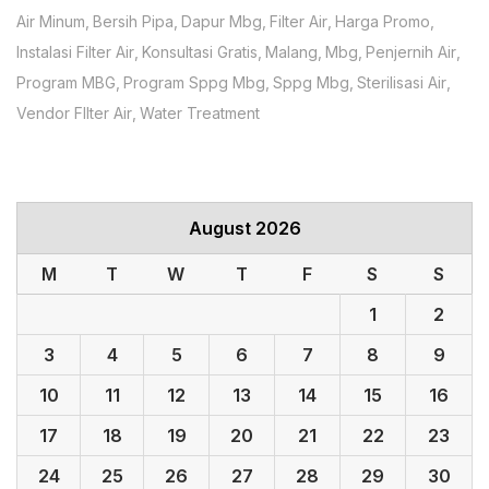
Air Minum
Bersih Pipa
Dapur Mbg
Filter Air
Harga Promo
Instalasi Filter Air
Konsultasi Gratis
Malang
Mbg
Penjernih Air
Program MBG
Program Sppg Mbg
Sppg Mbg
Sterilisasi Air
Vendor FIlter Air
Water Treatment
August 2026
M
T
W
T
F
S
S
1
2
3
4
5
6
7
8
9
10
11
12
13
14
15
16
17
18
19
20
21
22
23
24
25
26
27
28
29
30