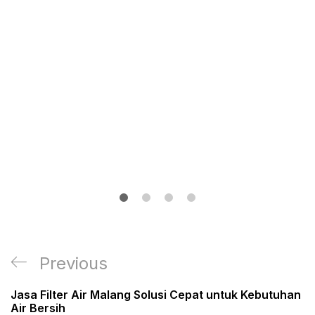
Post
Previous
Previous
navigation
Post
Jasa Filter Air Malang Solusi Cepat untuk Kebutuhan
Air Bersih