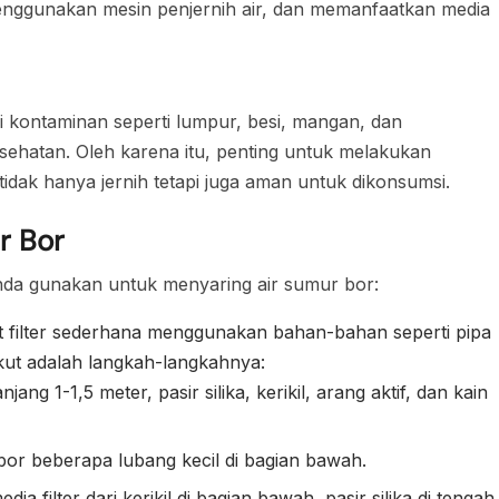
menggunakan mesin penjernih air, dan memanfaatkan media
 kontaminan seperti lumpur, besi, mangan, dan
hatan. Oleh karena itu, penting untuk melakukan
idak hanya jernih tetapi juga aman untuk dikonsumsi.
r Bor
nda gunakan untuk menyaring air sumur bor:
t filter sederhana menggunakan bahan-bahan seperti pipa
erikut adalah langkah-langkahnya:
g 1-1,5 meter, pasir silika, kerikil, arang aktif, dan kain
bor beberapa lubang kecil di bagian bawah.
a filter dari kerikil di bagian bawah, pasir silika di tengah