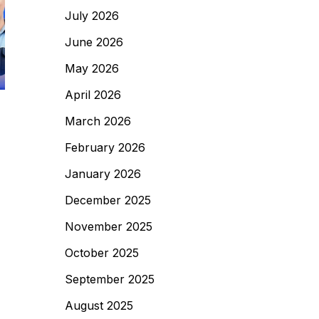
July 2026
June 2026
May 2026
April 2026
Air Kuning
,
Filter Air
March 2026
Filter Air Kuning Malang
February 2026
Jernihkan Air Sumur Mulai
January 2026
Rp 3,2 Juta!
December 2025
30/06/2026
by
EcoFilter Water
November 2025
Filter & Treatment
October 2025
September 2025
August 2025