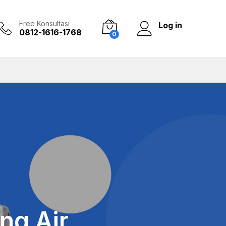
Free Konsultasi
Log in
0812-1616-1768
0
ng Air