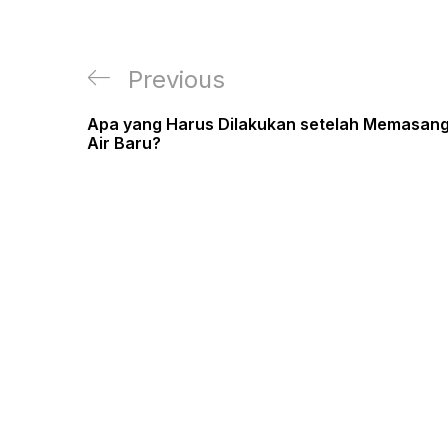
Post
Previous
Previous
navigation
Post
Apa yang Harus Dilakukan setelah Memasang 
Air Baru?