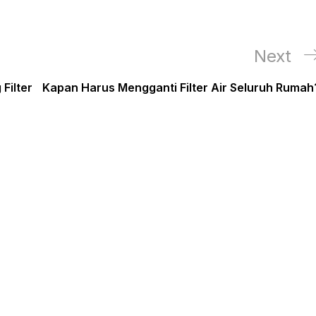
Next
Next
Post
Filter
Kapan Harus Mengganti Filter Air Seluruh Rumah