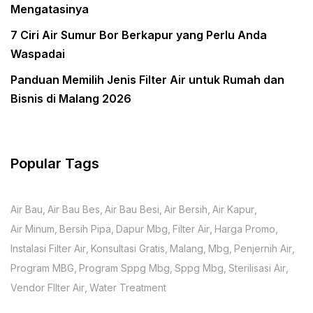
Mengatasinya
7 Ciri Air Sumur Bor Berkapur yang Perlu Anda
Waspadai
Panduan Memilih Jenis Filter Air untuk Rumah dan
Bisnis di Malang 2026
Popular Tags
Air Bau
Air Bau Bes
Air Bau Besi
Air Bersih
Air Kapur
Air Minum
Bersih Pipa
Dapur Mbg
Filter Air
Harga Promo
Instalasi Filter Air
Konsultasi Gratis
Malang
Mbg
Penjernih Air
Program MBG
Program Sppg Mbg
Sppg Mbg
Sterilisasi Air
Vendor FIlter Air
Water Treatment