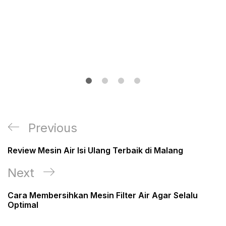
Post
Previous
Previous
navigation
Post
Review Mesin Air Isi Ulang Terbaik di Malang
Next
Next
Post
Cara Membersihkan Mesin Filter Air Agar Selalu
Optimal