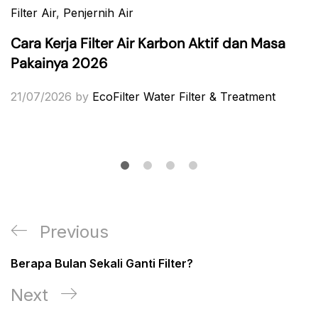
Filter Air
,
Penjernih Air
Cara Kerja Filter Air Karbon Aktif dan Masa
Pakainya 2026
21/07/2026
by
EcoFilter Water Filter & Treatment
Post
Previous
Previous
navigation
Post
Berapa Bulan Sekali Ganti Filter?
Next
Next