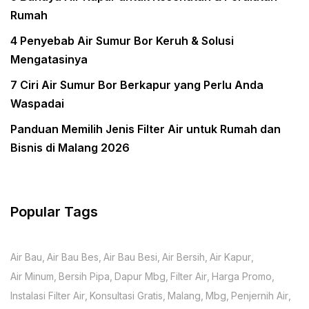
Rumah
4 Penyebab Air Sumur Bor Keruh & Solusi
Mengatasinya
7 Ciri Air Sumur Bor Berkapur yang Perlu Anda
Waspadai
Panduan Memilih Jenis Filter Air untuk Rumah dan
Bisnis di Malang 2026
Popular Tags
Air Bau
Air Bau Bes
Air Bau Besi
Air Bersih
Air Kapur
Air Minum
Bersih Pipa
Dapur Mbg
Filter Air
Harga Promo
Instalasi Filter Air
Konsultasi Gratis
Malang
Mbg
Penjernih Air