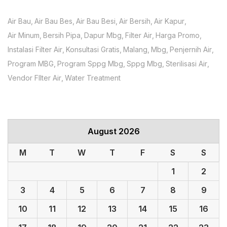
Air Bau
Air Bau Bes
Air Bau Besi
Air Bersih
Air Kapur
Air Minum
Bersih Pipa
Dapur Mbg
Filter Air
Harga Promo
Instalasi Filter Air
Konsultasi Gratis
Malang
Mbg
Penjernih Air
Program MBG
Program Sppg Mbg
Sppg Mbg
Sterilisasi Air
Vendor FIlter Air
Water Treatment
August 2026
M
T
W
T
F
S
S
1
2
3
4
5
6
7
8
9
10
11
12
13
14
15
16