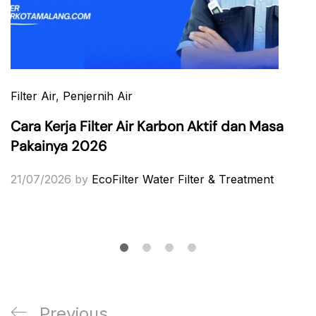
Filter Air
,
Penjernih Air
Cara Kerja Filter Air Karbon Aktif dan Masa
Pakainya 2026
21/07/2026
by
EcoFilter Water Filter & Treatment
Post
Previous
Previous