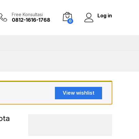
Add to Cart
Free Konsultasi
Log in
0812-1616-1768
0
View wishlist
ota