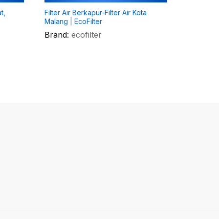
t,
Filter Air Berkapur-Filter Air Kota
Filter Air
Malang | EcoFilter
Malang | 
Brand:
ecofilter
Brand:
e