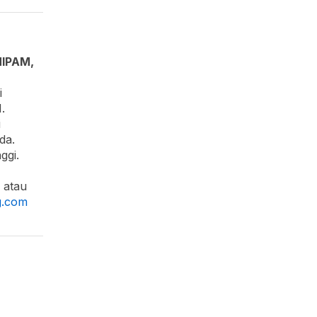
HIPAM,
i
.
i
da.
ggi.
 atau
g.com