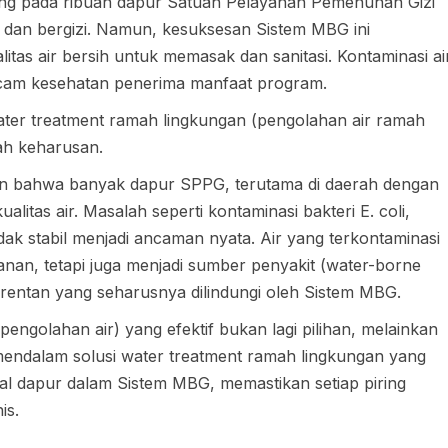
ng pada ribuan dapur Satuan Pelayanan Pemenuhan Gizi
dan bergizi. Namun, kesuksesan Sistem MBG ini
itas air bersih untuk memasak dan sanitasi. Kontaminasi ai
cam kesehatan penerima manfaat program.
ater treatment ramah lingkungan (pengolahan air ramah
uah keharusan.
an bahwa banyak dapur SPPG, terutama di daerah dengan
alitas air. Masalah seperti kontaminasi bakteri E. coli,
tidak stabil menjadi ancaman nyata. Air yang terkontaminasi
anan, tetapi juga menjadi sumber penyakit (water-borne
rentan yang seharusnya dilindungi oleh Sistem MBG.
pengolahan air) yang efektif bukan lagi pilihan, melainkan
mendalam solusi water treatment ramah lingkungan yang
l dapur dalam Sistem MBG, memastikan setiap piring
is.