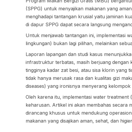
Program Makan Bergizi Gratis (MBG) bergantu
(SPPG) untuk menyajikan makanan yang aman 
menghadapi tantangan krusial yaitu jaminan kual
di dapur SPPG dapat secara langsung mengan
Untuk menjawab tantangan ini, implementasi w
lingkungan) bukan lagi pilihan, melainkan seb
Laporan lapangan dan studi kasus menunjukk
infrastruktur terbatas, masih berjuang dengan ku
tingginya kadar zat besi, atau sisa klorin yang 
tidak hanya merusak rasa dan kualitas gizi mak
diseases) yang ironisnya menyerang kelompok 
Oleh karena itu, implementasi water treatment (
keharusan. Artikel ini akan membahas secara 
dirancang khusus untuk mendukung operasiona
makanan yang disajikan aman, sehat, dan higien