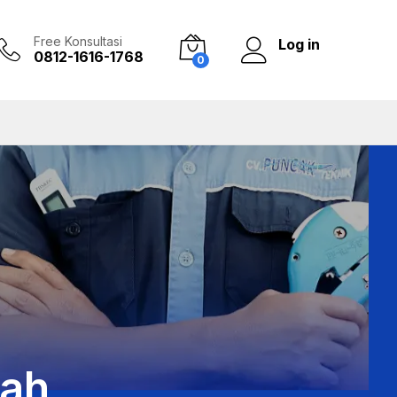
Free Konsultasi
Log in
0812-1616-1768
0
mah