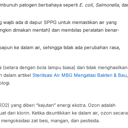
embunuh patogen berbahaya seperti
E. coli
,
Salmonella
, da
ng wajib ada di dapur SPPG untuk memastikan air yang
ngkin dimakan mentah) dan membilas peralatan benar-
un ke dalam air, sehingga tidak ada perubahan rasa,
 (setara dengan bola lampu biasa) dan tidak menghasilkan
an dalam artikel
Sterilisasi Air MBG Mengatasi Bakteri & Bau
,
logi.
O2) yang diberi “kejutan” energi ekstra. Ozon adalah
uat dari klorin. Ketika disuntikkan ke dalam air, ozon secara
 mengoksidasi zat besi, mangan, dan pestisida.