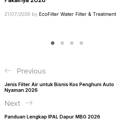
21/07/2026
by
EcoFilter Water Filter & Treatment
Post
Previous
Previous
navigation
Post
Jenis Filter Air untuk Bisnis Kos Penghuni Auto
Nyaman 2026
Next
Next
Post
Panduan Lengkap IPAL Dapur MBG 2026