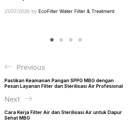
21/07/2026
by
EcoFilter Water Filter & Treatment
Post
Previous
Previous
navigation
Post
Pastikan Keamanan Pangan SPPG MBG dengan
Pesan Layanan Filter dan Sterilisasi Air Profesional
Next
Next
Post
Cara Kerja Filter Air dan Sterilisasi Air untuk Dapur
Sehat MBG