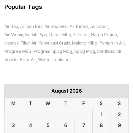
Popular Tags
Air Bau
Air Bau Bes
Air Bau Besi
Air Bersih
Air Kapur
Air Minum
Bersih Pipa
Dapur Mbg
Filter Air
Harga Promo
Instalasi Filter Air
Konsultasi Gratis
Malang
Mbg
Penjernih Air
Program MBG
Program Sppg Mbg
Sppg Mbg
Sterilisasi Air
Vendor FIlter Air
Water Treatment
August 2026
M
T
W
T
F
S
S
1
2
3
4
5
6
7
8
9