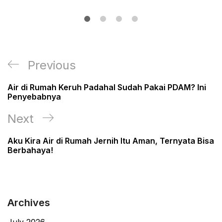
Post
Previous
Previous
navigation
Post
Air di Rumah Keruh Padahal Sudah Pakai PDAM? Ini
Penyebabnya
Next
Next
Post
Aku Kira Air di Rumah Jernih Itu Aman, Ternyata Bisa
Berbahaya!
Archives