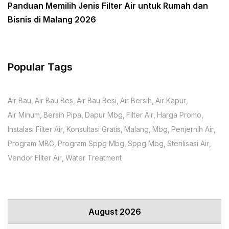
Panduan Memilih Jenis Filter Air untuk Rumah dan
Bisnis di Malang 2026
Popular Tags
Air Bau
Air Bau Bes
Air Bau Besi
Air Bersih
Air Kapur
Air Minum
Bersih Pipa
Dapur Mbg
Filter Air
Harga Promo
Instalasi Filter Air
Konsultasi Gratis
Malang
Mbg
Penjernih Air
Program MBG
Program Sppg Mbg
Sppg Mbg
Sterilisasi Air
Vendor FIlter Air
Water Treatment
August 2026