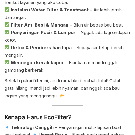
Berikut layanan yang aku coba:
Instalasi Water Filter & Treatment
– Air lebih jernih
dan segar.
Filter Anti Besi & Mangan
– Bikin air bebas bau besi.
Penyaringan Pasir & Lumpur
– Nggak ada lagi endapan
kotor.
Detox & Pembersihan Pipa
– Supaya air tetap bersih
mengalir.
Mencegah kerak kapur
– Biar kamar mandi nggak
gampang berkerak.
Setelah pakai filter ini, air di rumahku berubah total! Gatal-
gatal hilang, mandi jadi lebih nyaman, dan nggak ada bau
logam yang mengganggu.
Kenapa Harus EcoFilter?
Teknologi Canggih
– Penyaringan multi-lapisan buat
hasil optimal.
Hemat Biaya
– Nggak perlu repot beli air