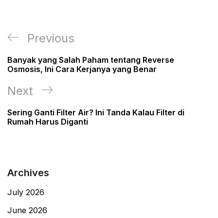
Post
Previous
Previous
navigation
Post
Banyak yang Salah Paham tentang Reverse
Osmosis, Ini Cara Kerjanya yang Benar
Next
Next
Post
Sering Ganti Filter Air? Ini Tanda Kalau Filter di
Rumah Harus Diganti
Archives
July 2026
June 2026